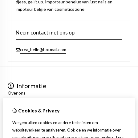
djess, gel.it.up. Importeur benelux van just nails en
impoteur belgie van cosmetics zone
Neem contact met ons op
crea_belle@hotmail.com
Informatie
Over ons
Privacyverklaring
Algemene voorwaarden
Cookies & Privacy
Mijn account
Inloggen
We gebruiken cookies en andere technieken om
Bestelhistorie
websiteverkeer te analyseren. Ook delen we informatie over
Verlanglijst
uw gebruik van onze site met onze partners voor analyse.
Lees