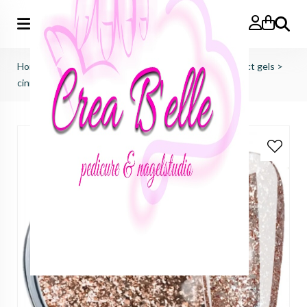
Zoeken
Home
>
just nails (importeur benelux)
>
colorgels effect gels
>
cinnamon rosé gold