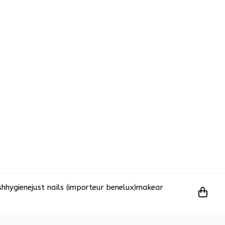
sh
hygiene
just nails (importeur benelux)
makear