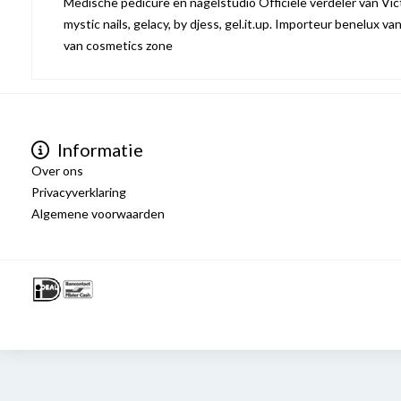
Medische pedicure en nagelstudio Officiële verdeler van Victo
mystic nails, gelacy, by djess, gel.it.up. Importeur benelux va
van cosmetics zone
Informatie
Over ons
Privacyverklaring
Algemene voorwaarden