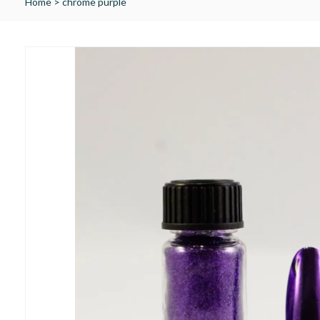
Home
>
chrome purple