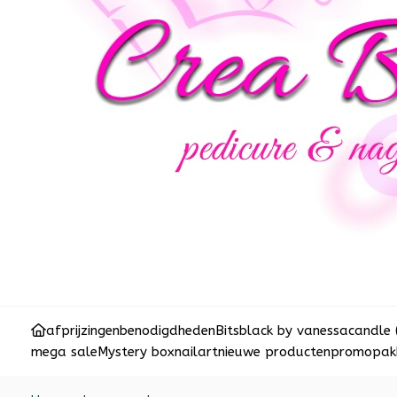
afprijzingen
benodigdheden
Bits
black by vanessa
candle 
mega sale
Mystery box
nailart
nieuwe producten
promopakk