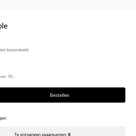
ple
iet beoordeeld
ten:
70
Bestellen
agen
Te ontvangen spaarpunten:
8