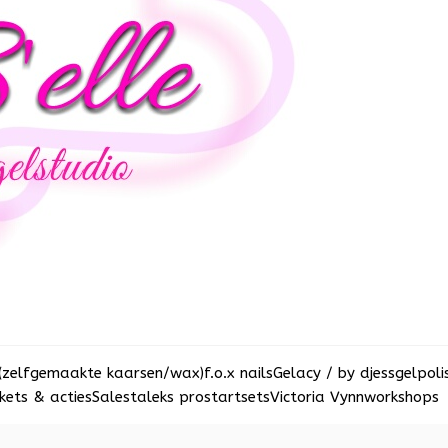
(zelfgemaakte kaarsen/wax)
f.o.x nails
Gelacy / by djess
gelpoli
ets & acties
Sale
staleks pro
startsets
Victoria Vynn
workshops