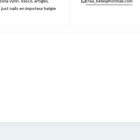
ria vynn, Vasco, artiglio,
crea_belle@hotmail.com
n just nails en impoteur belgie