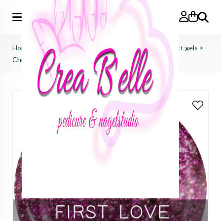
Zoeken
Home
>
just nails (importeur benelux)
>
colorgels effect gels
>
Chrome Effect Gel First Love