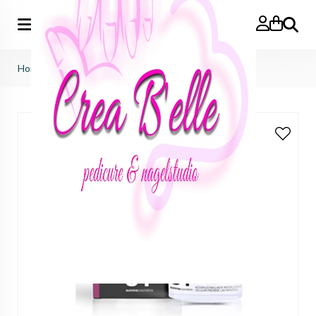
Zoeken
Home
>
Cell vitality cream 50ml