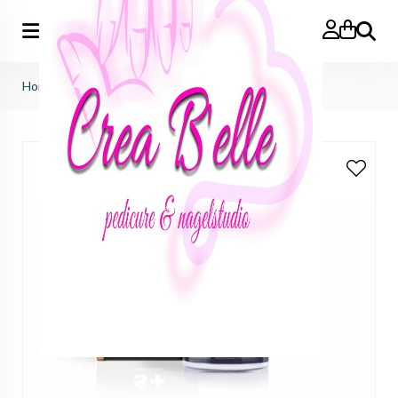
Zoeken
Home
>
Cell C Anti Age Cream 50 ml