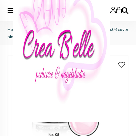
Zoeken
Home
>
Victoria Vynn
>
Benodigdheden
>
Build gel No.08 cover
pink 50ml