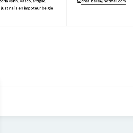
ria vynn, Vasco, artiglio,
crea_belle@hotmail.com
n just nails en impoteur belgie