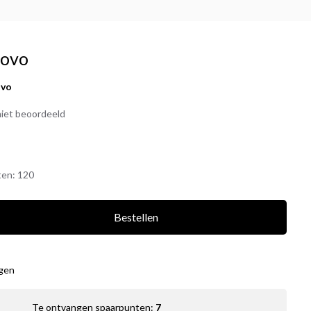
tovo
ovo
iet beoordeeld
ten:
120
Bestellen
agen
Te ontvangen spaarpunten:
7