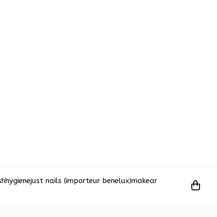
sh
hygiene
just nails (importeur benelux)
makear