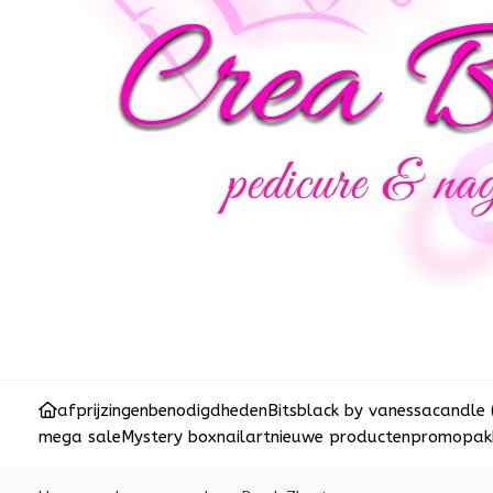
afprijzingen
benodigdheden
Bits
black by vanessa
candle 
mega sale
Mystery box
nailart
nieuwe producten
promopakk