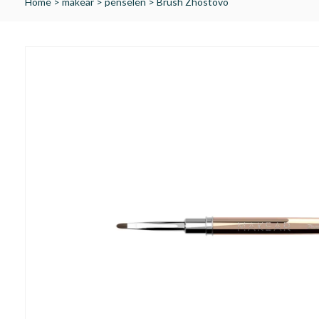
Home
>
makear
>
penselen
>
Brush Zhostovo