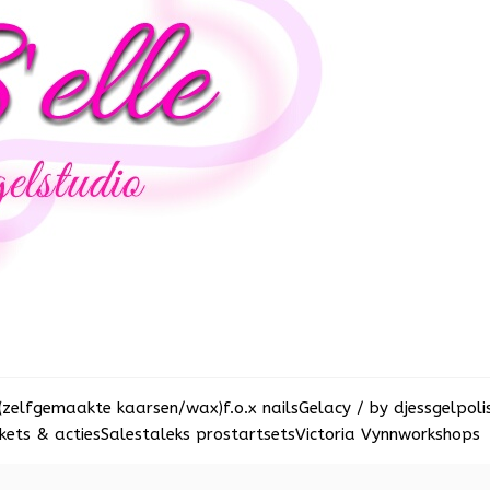
(zelfgemaakte kaarsen/wax)
f.o.x nails
Gelacy / by djess
gelpoli
ets & acties
Sale
staleks pro
startsets
Victoria Vynn
workshops