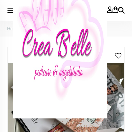
Zoeken
Home
>
box pure 8 kleuren vrij te kiezen