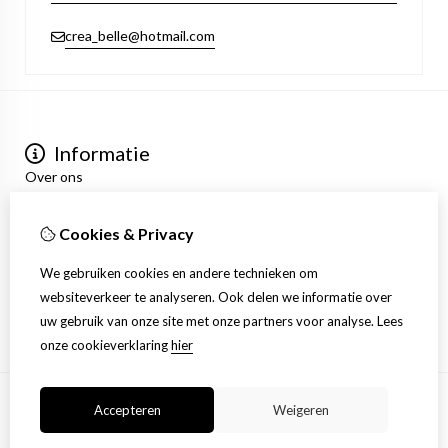
crea_belle@hotmail.com
Informatie
Over ons
Privacyverklaring
Algemene voorwaarden
Cookies & Privacy
Mijn account
Inloggen
We gebruiken cookies en andere technieken om
Bestelhistorie
websiteverkeer te analyseren. Ook delen we informatie over
Verlanglijst
uw gebruik van onze site met onze partners voor analyse.
Lees
Nieuwsbrief
onze cookieverklaring
hier
Accepteren
Weigeren
© Copyright 2026 |
TSB