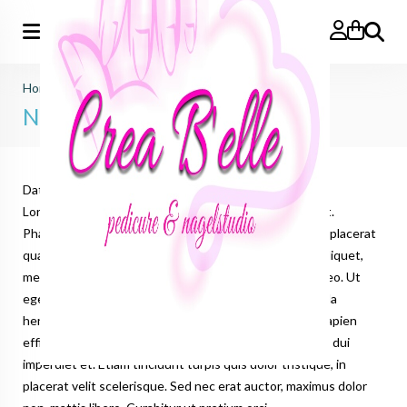
Zoeken
Home
>
Blog
>
Nieuwsbericht 2
Nieuwsbericht 2
Datum:
28-5-2015
- Auteur:
Piet
Lorem ipsum dolor sit amet, consectetur adipiscing elit.
Phasellus porttitor eros ut tempus mollis. Curabitur in placerat
quam, sed pretium est. Fusce euismod, odio id lacinia aliquet,
metus odio interdum enim, ut ornare mi arcu sit amet leo. Ut
eget ante quam. Donec commodo nulla vel lacus fringilla
hendrerit. Nunc vel mollis nisl. Aenean eu massa non sapien
efficitur dignissim. In venenatis nisi libero, ac dignissim dui
imperdiet et. Etiam tincidunt turpis quis dolor tristique, in
placerat velit scelerisque. Sed nec erat auctor, maximus dolor