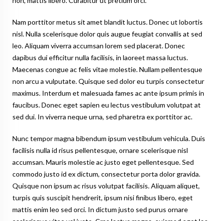
non, mattis libero. Curabitur ut pretium orci.
Nam porttitor metus sit amet blandit luctus. Donec ut lobortis
nisl. Nulla scelerisque dolor quis augue feugiat convallis at sed
leo. Aliquam viverra accumsan lorem sed placerat. Donec
dapibus dui efficitur nulla facilisis, in laoreet massa luctus.
Maecenas congue ac felis vitae molestie. Nullam pellentesque
non arcu a vulputate. Quisque sed dolor eu turpis consectetur
maximus. Interdum et malesuada fames ac ante ipsum primis in
faucibus. Donec eget sapien eu lectus vestibulum volutpat at
sed dui. In viverra neque urna, sed pharetra ex porttitor ac.
Nunc tempor magna bibendum ipsum vestibulum vehicula. Duis
facilisis nulla id risus pellentesque, ornare scelerisque nisl
accumsan. Mauris molestie ac justo eget pellentesque. Sed
commodo justo id ex dictum, consectetur porta dolor gravida.
Quisque non ipsum ac risus volutpat facilisis. Aliquam aliquet,
turpis quis suscipit hendrerit, ipsum nisi finibus libero, eget
mattis enim leo sed orci. In dictum justo sed purus ornare