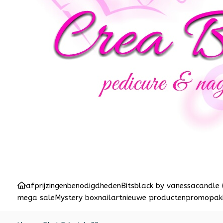
afprijzingen
benodigdheden
Bits
black by vanessa
candle 
mega sale
Mystery box
nailart
nieuwe producten
promopakk