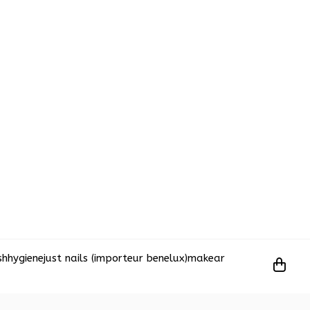
sh
hygiene
just nails (importeur benelux)
makear