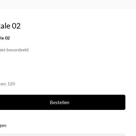
tale 02
ale 02
iet beoordeeld
ten:
120
Bestellen
agen