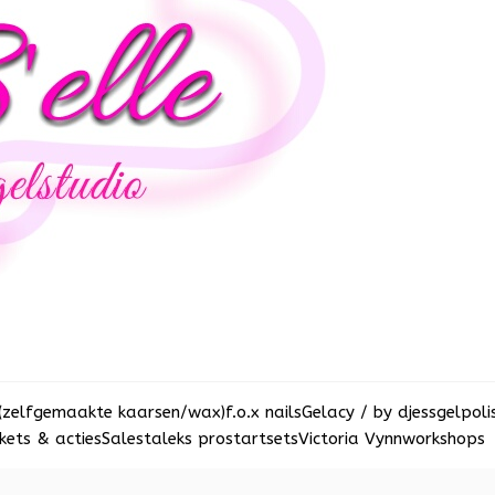
(zelfgemaakte kaarsen/wax)
f.o.x nails
Gelacy / by djess
gelpoli
ets & acties
Sale
staleks pro
startsets
Victoria Vynn
workshops