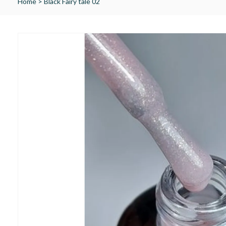
Home
>
Black Fairy tale 02