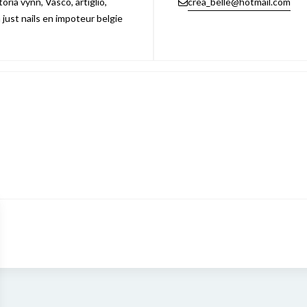
ria vynn, Vasco, artiglio,
crea_belle@hotmail.com
n just nails en impoteur belgie