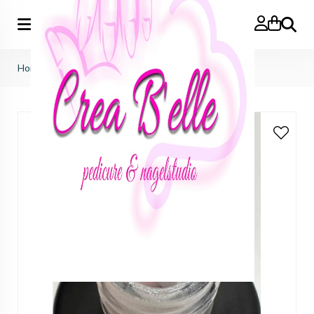
Zoeken
Home
>
biab silver glitter 05