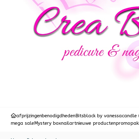
afprijzingen
benodigdheden
Bits
black by vanessa
candle 
mega sale
Mystery box
nailart
nieuwe producten
promopakk