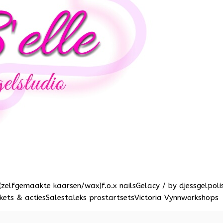
(zelfgemaakte kaarsen/wax)
f.o.x nails
Gelacy / by djess
gelpoli
ets & acties
Sale
staleks pro
startsets
Victoria Vynn
workshops