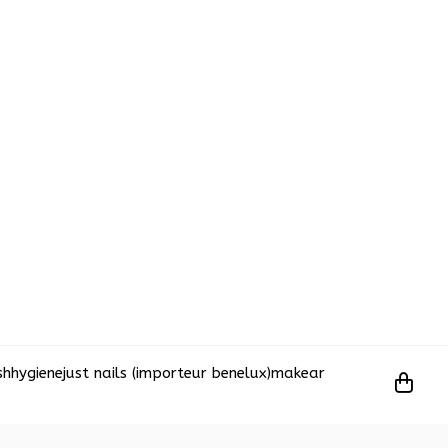
sh
hygiene
just nails (importeur benelux)
makear