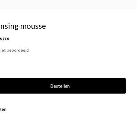
ansing mousse
ousse
iet beoordeeld
Bestellen
agen