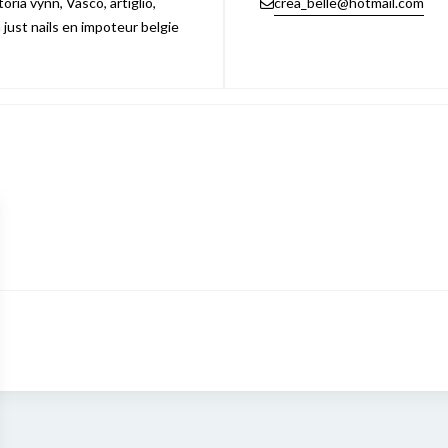
ria vynn, Vasco, artiglio,
crea_belle@hotmail.com
n just nails en impoteur belgie