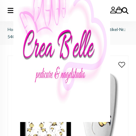
Zoeken
Home
>
afprijzingen
>
sale waterdecals ink victus
>
Artikel-Nr.:
5409 - bloemen