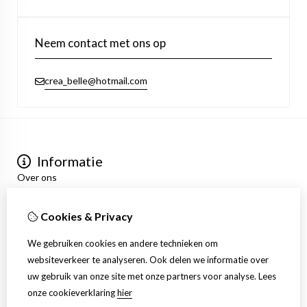
Neem contact met ons op
crea_belle@hotmail.com
Informatie
Over ons
Privacyverklaring
Algemene voorwaarden
Cookies & Privacy
Mijn account
Inloggen
We gebruiken cookies en andere technieken om
Bestelhistorie
websiteverkeer te analyseren. Ook delen we informatie over
Verlanglijst
uw gebruik van onze site met onze partners voor analyse.
Lees
Nieuwsbrief
onze cookieverklaring
hier