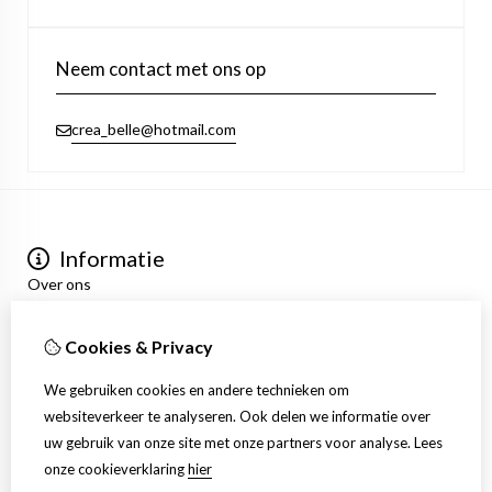
Neem contact met ons op
crea_belle@hotmail.com
Informatie
Over ons
Privacyverklaring
Algemene voorwaarden
Cookies & Privacy
Mijn account
Inloggen
We gebruiken cookies en andere technieken om
Bestelhistorie
websiteverkeer te analyseren. Ook delen we informatie over
Verlanglijst
uw gebruik van onze site met onze partners voor analyse.
Lees
Nieuwsbrief
onze cookieverklaring
hier