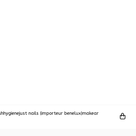
sh
hygiene
just nails (importeur benelux)
makear