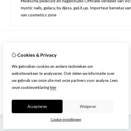
Medische pedicure en nagelstudio Officiële verdeler van Victo
mystic nails, gelacy, by djess, gel.it.up. Importeur benelux va
van cosmetics zone
Informatie
Cookies & Privacy
Over ons
Privacyverklaring
We gebruiken cookies en andere technieken om
Algemene voorwaarden
websiteverkeer te analyseren. Ook delen we informatie over
uw gebruik van onze site met onze partners voor analyse.
Lees
onze cookieverklaring
hier
Accepteren
Weigeren
Cookie-instellingen