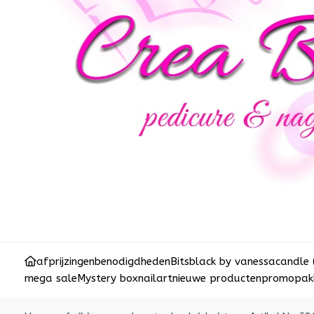
afprijzingen
benodigdheden
Bits
black by vanessa
candle 
mega sale
Mystery box
nailart
nieuwe producten
promopakk