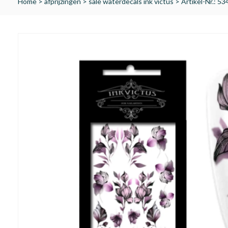
Home
>
afprijzingen
>
sale waterdecals ink victus
>
Artikel-Nr.: 5