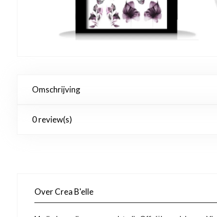
Omschrijving
0 review(s)
Over Crea B'elle