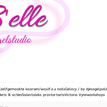
(zelfgemaakte kaarsen/wax)
f.o.x nails
Gelacy / by djess
gelpoli
ets & acties
Sale
staleks pro
startsets
Victoria Vynn
workshops