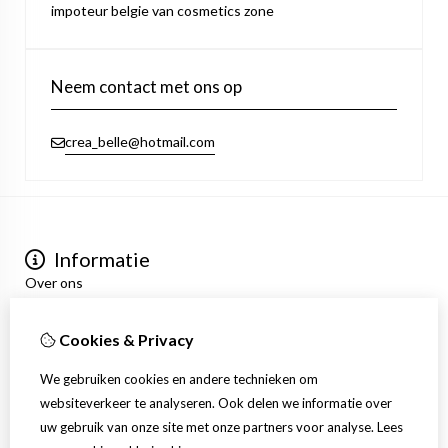
impoteur belgie van cosmetics zone
Neem contact met ons op
crea_belle@hotmail.com
Informatie
Over ons
Privacyverklaring
Algemene voorwaarden
Cookies & Privacy
Mijn account
Inloggen
We gebruiken cookies en andere technieken om
Bestelhistorie
websiteverkeer te analyseren. Ook delen we informatie over
Verlanglijst
uw gebruik van onze site met onze partners voor analyse.
Lees