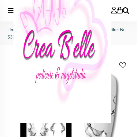
Zoeken
Home
>
afprijzingen
>
sale waterdecals ink victus
>
Artikel-Nr.:
5301 - ornamenten