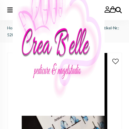
Zoeken
Home
>
afprijzingen
>
sale waterdecals ink victus
>
Artikel-Nr.:
5281- fullglitter