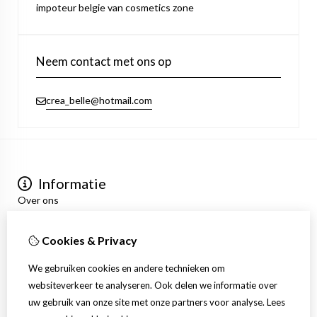
impoteur belgie van cosmetics zone
Neem contact met ons op
crea_belle@hotmail.com
Informatie
Over ons
Privacyverklaring
Algemene voorwaarden
Cookies & Privacy
Mijn account
Inloggen
We gebruiken cookies en andere technieken om
Bestelhistorie
websiteverkeer te analyseren. Ook delen we informatie over
Verlanglijst
uw gebruik van onze site met onze partners voor analyse.
Lees