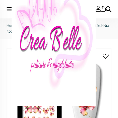
Zoeken
Home
>
afprijzingen
>
sale waterdecals ink victus
>
Artikel-Nr.:
5226 - bloemen