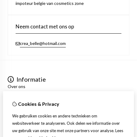
impoteur belgie van cosmetics zone
Neem contact met ons op
crea_belle@hotmail.com
Informatie
Over ons
Privacyverklaring
Algemene voorwaarden
Cookies & Privacy
Mijn account
Inloggen
We gebruiken cookies en andere technieken om
Bestelhistorie
websiteverkeer te analyseren. Ook delen we informatie over
Verlanglijst
uw gebruik van onze site met onze partners voor analyse.
Lees