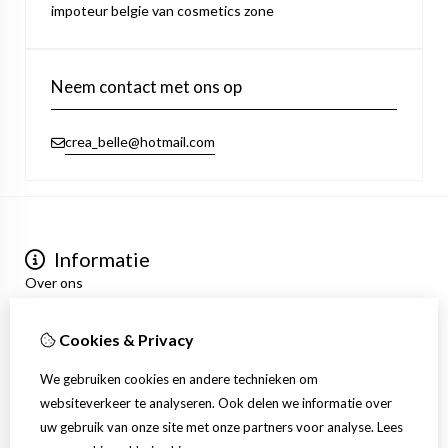
impoteur belgie van cosmetics zone
Neem contact met ons op
crea_belle@hotmail.com
Informatie
Over ons
Privacyverklaring
Algemene voorwaarden
Cookies & Privacy
Mijn account
Inloggen
We gebruiken cookies en andere technieken om
Bestelhistorie
websiteverkeer te analyseren. Ook delen we informatie over
Verlanglijst
uw gebruik van onze site met onze partners voor analyse.
Lees