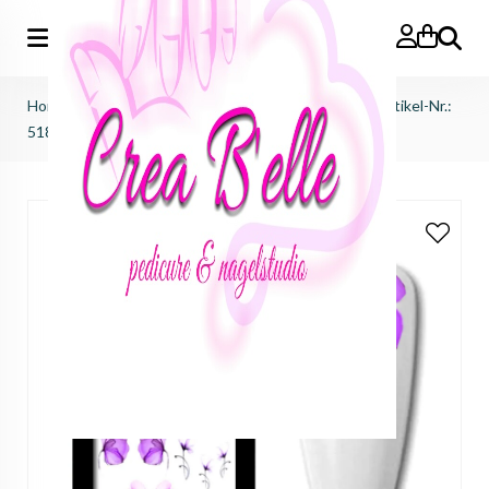
Zoeken
Home
>
afprijzingen
>
sale waterdecals ink victus
>
Artikel-Nr.:
5184 - bloemen