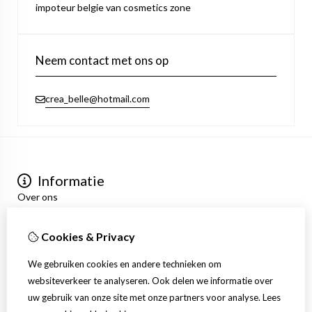
impoteur belgie van cosmetics zone
Neem contact met ons op
crea_belle@hotmail.com
Informatie
Over ons
Privacyverklaring
Algemene voorwaarden
Cookies & Privacy
Mijn account
Inloggen
We gebruiken cookies en andere technieken om
Bestelhistorie
websiteverkeer te analyseren. Ook delen we informatie over
Verlanglijst
uw gebruik van onze site met onze partners voor analyse.
Lees