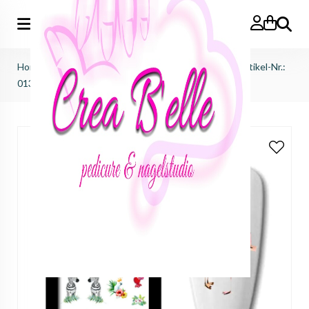
Zoeken
Home
>
afprijzingen
>
sale waterdecals ink victus
>
Artikel-Nr.:
01368 - Flamingo