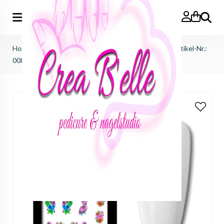
Zoeken
Home
>
afprijzingen
>
sale waterdecals ink victus
>
Artikel-Nr.:
00882 - Flamingo