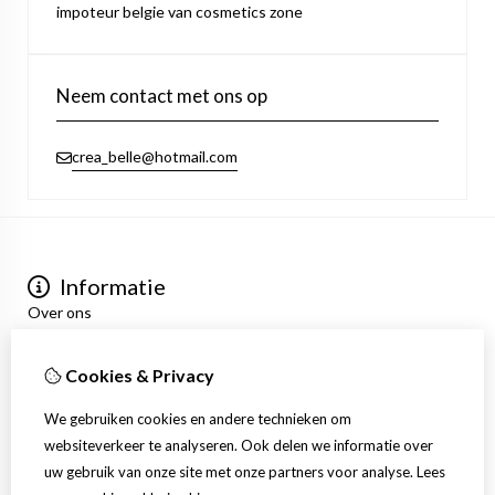
impoteur belgie van cosmetics zone
Neem contact met ons op
crea_belle@hotmail.com
Informatie
Over ons
Privacyverklaring
Algemene voorwaarden
Cookies & Privacy
Mijn account
Inloggen
We gebruiken cookies en andere technieken om
Bestelhistorie
websiteverkeer te analyseren. Ook delen we informatie over
Verlanglijst
uw gebruik van onze site met onze partners voor analyse.
Lees