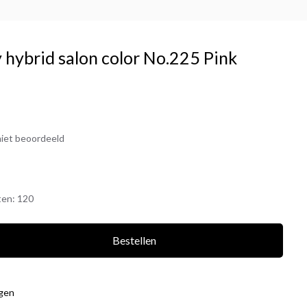
 hybrid salon color No.225 Pink
iet beoordeeld
ten:
120
Bestellen
agen