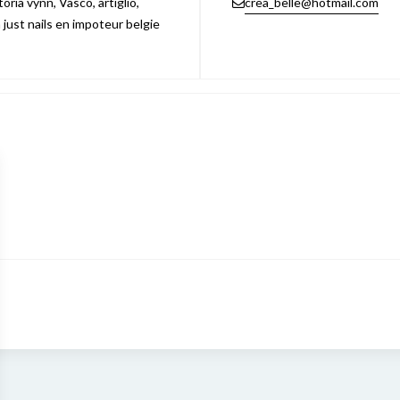
ria vynn, Vasco, artiglio,
crea_belle@hotmail.com
n just nails en impoteur belgie