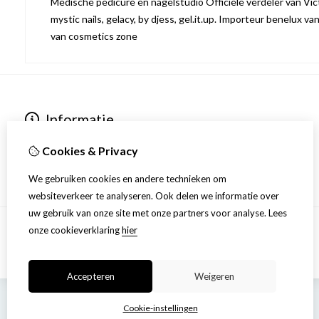
Medische pedicure en nagelstudio Officiële verdeler van Victo
mystic nails, gelacy, by djess, gel.it.up. Importeur benelux va
van cosmetics zone
Informatie
Over ons
Cookies & Privacy
Privacyverklaring
Algemene voorwaarden
We gebruiken cookies en andere technieken om
websiteverkeer te analyseren. Ook delen we informatie over
uw gebruik van onze site met onze partners voor analyse.
Lees
onze cookieverklaring
hier
Accepteren
Weigeren
Cookie-instellingen