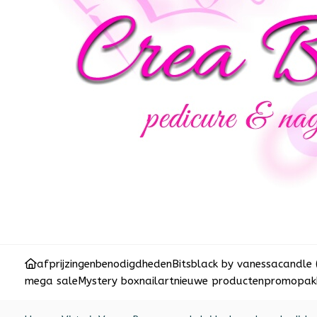
afprijzingen
benodigdheden
Bits
black by vanessa
candle 
mega sale
Mystery box
nailart
nieuwe producten
promopakk