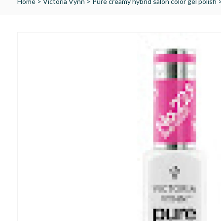
Home
>
Victoria Vynn
>
Pure creamy hybrid salon color gel polish