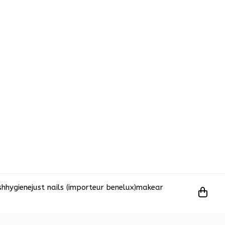
sh
hygiene
just nails (importeur benelux)
makear