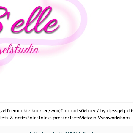
(zelfgemaakte kaarsen/wax)
f.o.x nails
Gelacy / by djess
gelpoli
ets & acties
Sale
staleks pro
startsets
Victoria Vynn
workshops