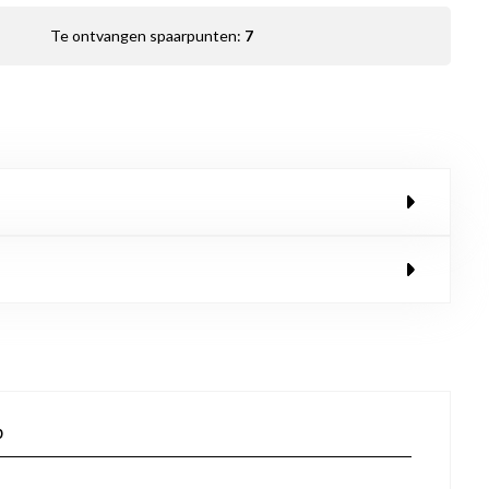
Te ontvangen spaarpunten:
7
p