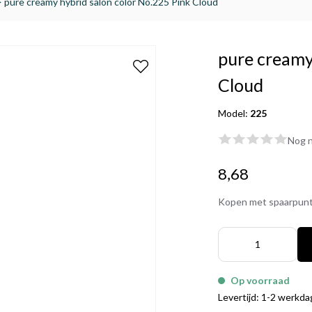
>
pure creamy hybrid salon color No.225 Pink Cloud
pure creamy
Cloud
Model:
225
Nog n
8,68
Kopen met spaarpun
Op voorraad
Levertijd: 1-2 werkd