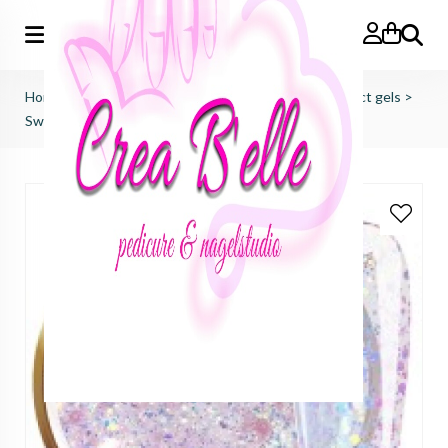
Zoeken
Home
>
just nails (importeur benelux)
>
colorgels effect gels
>
Sweet Cream