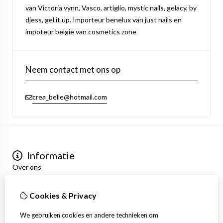
van Victoria vynn, Vasco, artiglio, mystic nails, gelacy, by
djess, gel.it.up. Importeur benelux van just nails en
impoteur belgie van cosmetics zone
Neem contact met ons op
crea_belle@hotmail.com
Informatie
Over ons
Privacyverklaring
Algemene voorwaarden
Cookies & Privacy
Mijn account
Inloggen
We gebruiken cookies en andere technieken om