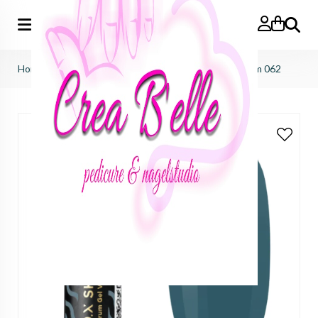
Zoeken
Home
>
f.o.x nails
>
SHOT Spectrum
>
SHOT Spectrum 062