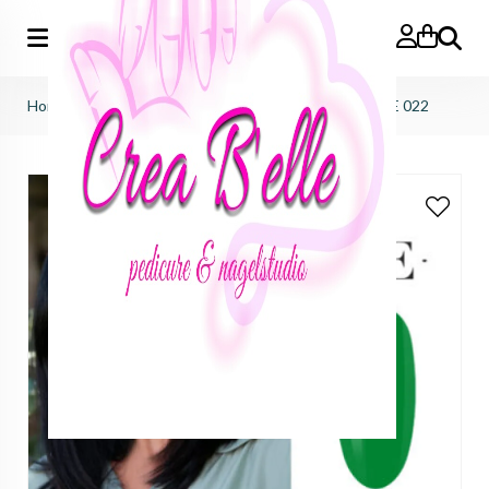
Zoeken
Home
>
f.o.x nails
>
gelpolish
>
ECO & HOME F.O.X ME 022