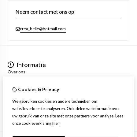
Neem contact met ons op
crea_belle@hotmail.com
Informatie
Over ons
Privacyverklaring
Algemene voorwaarden
Cookies & Privacy
Mijn account
Inloggen
We gebruiken cookies en andere technieken om
Bestelhistorie
websiteverkeer te analyseren. Ook delen we informatie over
Verlanglijst
uw gebruik van onze site met onze partners voor analyse.
Lees
Nieuwsbrief
onze cookieverklaring
hier