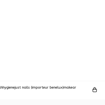
sh
hygiene
just nails (importeur benelux)
makear