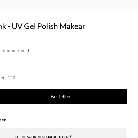
nk - UV Gel Polish Makear
iet beoordeeld
ten:
120
Bestellen
agen
Te ontvangen spaarpunten:
7