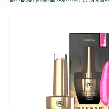
Home
>
makear
>
gelpolish 8ml
>
926 Shot Pink - UV Gel Polish M