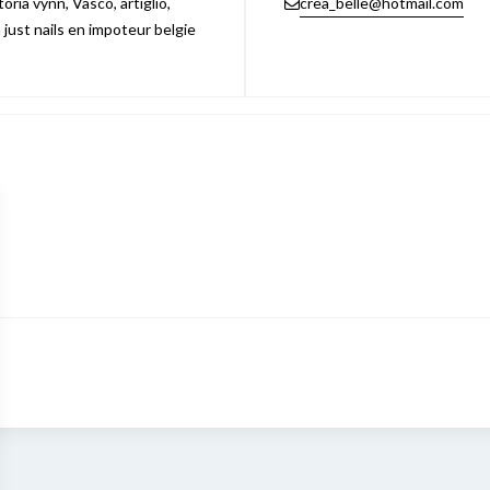
ria vynn, Vasco, artiglio,
crea_belle@hotmail.com
n just nails en impoteur belgie