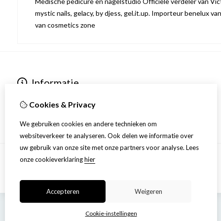
Medische pedicure en nagelstudio Officiële verdeler van Victo
mystic nails, gelacy, by djess, gel.it.up. Importeur benelux va
van cosmetics zone
Informatie
Over ons
Cookies & Privacy
Privacyverklaring
Algemene voorwaarden
We gebruiken cookies en andere technieken om
websiteverkeer te analyseren. Ook delen we informatie over
uw gebruik van onze site met onze partners voor analyse.
Lees
onze cookieverklaring
hier
Accepteren
Weigeren
Cookie-instellingen