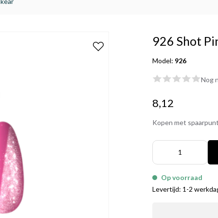
akear
926 Shot Pi
Model:
926
Nog n
8,12
Kopen met spaarpun
Op voorraad
Levertijd: 1-2 werkd