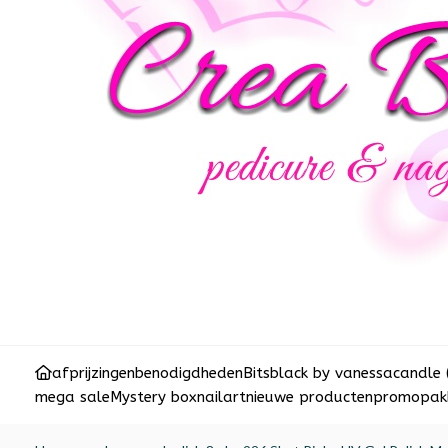
afprijzingen
benodigdheden
Bits
black by vanessa
candle 
mega sale
Mystery box
nailart
nieuwe producten
promopakk