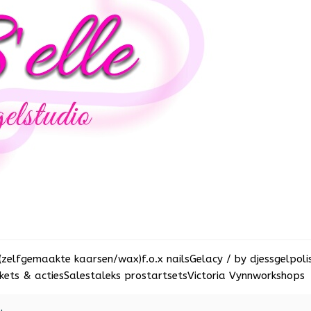
(zelfgemaakte kaarsen/wax)
f.o.x nails
Gelacy / by djess
gelpoli
ets & acties
Sale
staleks pro
startsets
Victoria Vynn
workshops