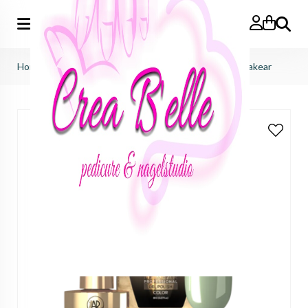
Zoeken
Home
>
makear
>
gelpolish 8ml
>
726 UV Gel Polish Makear