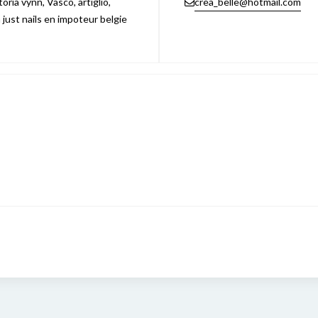
ria vynn, Vasco, artiglio,
crea_belle@hotmail.com
n just nails en impoteur belgie