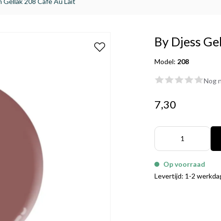
h Gellak 208 Cafe Au Lait
By Djess Gel
Model:
208
Nog n
7,30
Op voorraad
Levertijd: 1-2 werkd