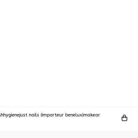
sh
hygiene
just nails (importeur benelux)
makear