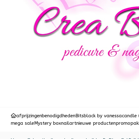
afprijzingen
benodigdheden
Bits
black by vanessa
candle 
mega sale
Mystery box
nailart
nieuwe producten
promopakk