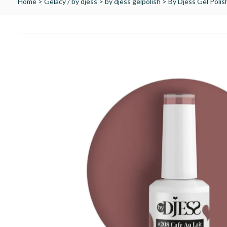
Home
>
Gelacy / by djess
>
by djess gelpolish
>
By Djess Gel Polis