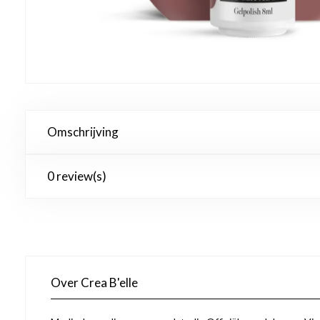
Omschrijving
0 review(s)
Over Crea B'elle