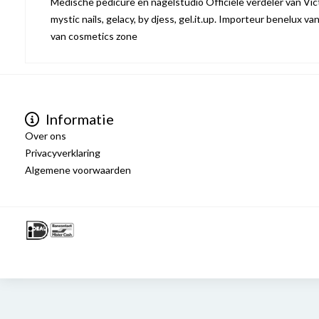
Medische pedicure en nagelstudio Officiële verdeler van Victo
mystic nails, gelacy, by djess, gel.it.up. Importeur benelux va
van cosmetics zone
Informatie
Over ons
Privacyverklaring
Algemene voorwaarden