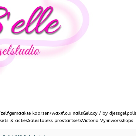
(zelfgemaakte kaarsen/wax)
f.o.x nails
Gelacy / by djess
gelpoli
ets & acties
Sale
staleks pro
startsets
Victoria Vynn
workshops